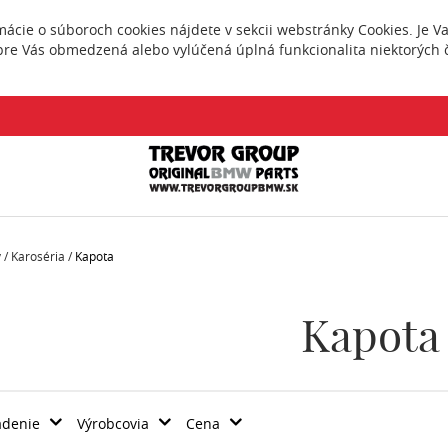
rmácie o súboroch cookies nájdete v sekcii webstránky
Cookies
. Je 
pre Vás obmedzená alebo vylúčená úplná funkcionalita niektorých č
v
/
Karoséria /
Kapota
Kapota
adenie
Výrobcovia
Cena