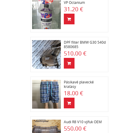
VP Octanium
31.20 €
DPF filter BMW G30 540d
8580685
510.00 €
Pásikavé plavecké
kraťasy
18.00 €
Audi R8 V10 výfuk OEM
550.00 €