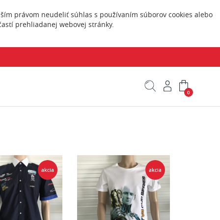
Vaším právom neudeliť súhlas s používaním súborov cookies alebo
astí prehliadanej webovej stránky.
0
akcia
akcia