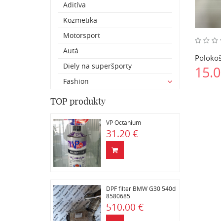
Aditíva
Kozmetika
Motorsport
Autá
Polokoš
Diely na superšporty
15.0
Fashion
TOP produkty
VP Octanium
31.20 €
DPF filter BMW G30 540d
8580685
510.00 €