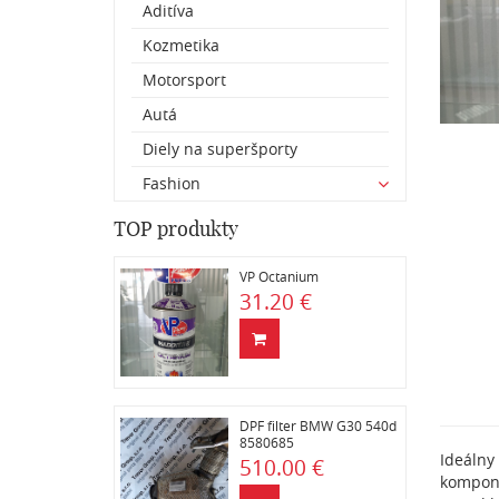
Aditíva
Kozmetika
Motorsport
Autá
Diely na superšporty
Fashion
TOP produkty
VP Octanium
31.20 €
DPF filter BMW G30 540d
8580685
Ideálny
510.00 €
kompone