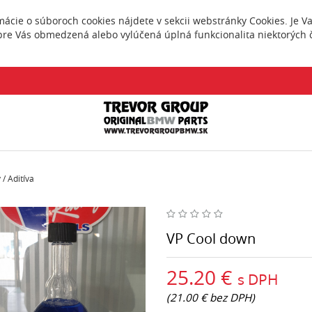
rmácie o súboroch cookies nájdete v sekcii webstránky
Cookies
. Je 
pre Vás obmedzená alebo vylúčená úplná funkcionalita niektorých č
v
/
Aditíva
VP Cool down
25.20 €
s DPH
(21.00 € bez DPH)