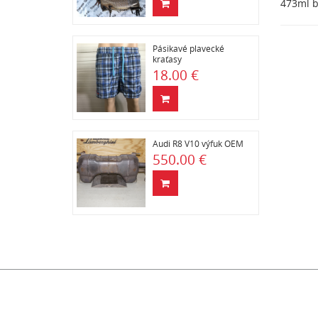
473ml ba
Pásikavé plavecké
kraťasy
18.00 €
Audi R8 V10 výfuk OEM
550.00 €