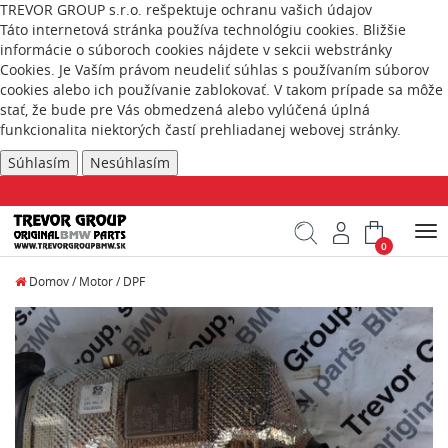
TREVOR GROUP s.r.o. rešpektuje ochranu vašich údajov
Táto internetová stránka používa technológiu cookies. Bližšie
informácie o súboroch cookies nájdete v sekcii webstránky
Cookies
. Je Vaším právom neudeliť súhlas s používaním súborov
cookies alebo ich používanie zablokovať. V takom prípade sa môže
stať, že bude pre Vás obmedzená alebo vylúčená úplná
funkcionalita niektorých častí prehliadanej webovej stránky.
Súhlasím
Nesúhlasím
Tog
0
nav
Domov
/
Motor
/
DPF